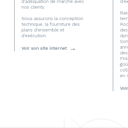
d'adéquation de marché avec
d'e
nos clients.
Bas
Nous assurons la conception
tem
technique, la fourniture des
Roc
plans d'ensemble et
des
d'exécution.
dyn
Son 
→
ann
Voir son site internet
des
Fin
goû
col
en 
Voi