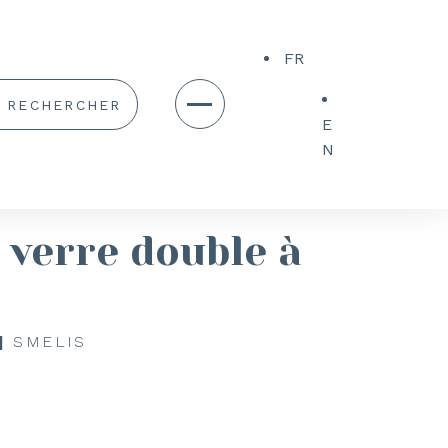
FR
E
N
 verre double à
|
SMELIS