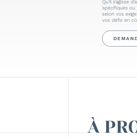
Qu’il s’agisse 
spécifiques ou 
selon vos exige
vos défis en co
DEMAND
À PR