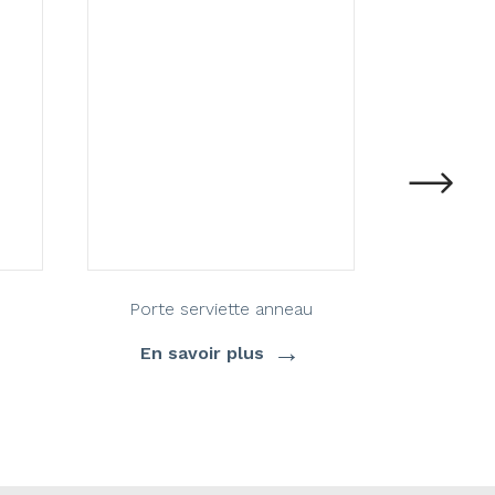
Porte serviette anneau
Po
→
En savoir plus
En s