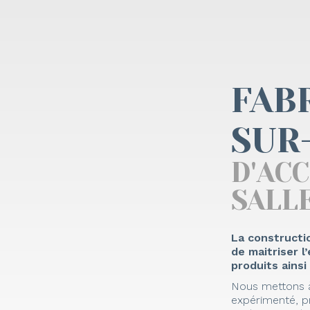
FAB
SUR
D'AC
SALLE
La constructi
de maitriser 
produits ainsi
Nous mettons à
expérimenté, p