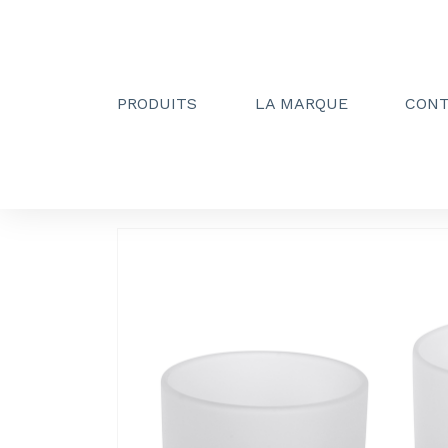
PRODUITS
LA MARQUE
CON
Creactive Paris
»
Porte verre double à fixer