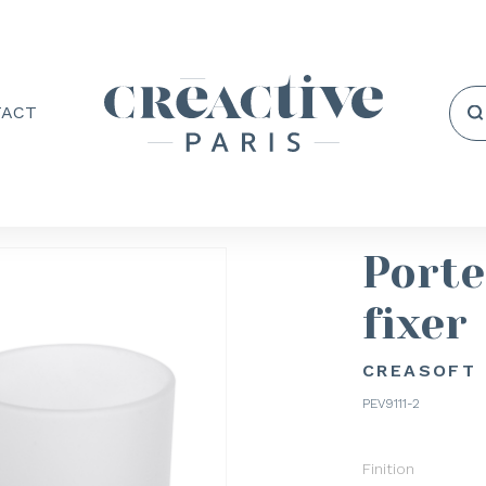
TACT
Porte
fixer
CREASOFT 
PEV9111-2
Finition