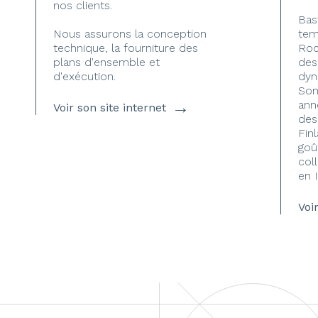
nos clients.
Bas
Nous assurons la conception
tem
technique, la fourniture des
Roc
plans d'ensemble et
des
d'exécution.
dyn
Son 
→
ann
Voir son site internet
des
Fin
goû
col
en 
Voi