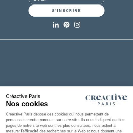
+33(0)2 53 61 88 29
6 rue de la Chanterie
49124 Saint Barthélémy d'Anjou
FRANCE
TÉLÉCHARGEZ NOTRE CATALOGUE