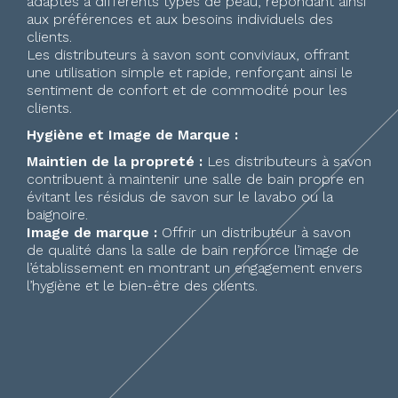
adaptés à différents types de peau, répondant ainsi
aux préférences et aux besoins individuels des
clients.
Les distributeurs à savon sont conviviaux, offrant
une utilisation simple et rapide, renforçant ainsi le
sentiment de confort et de commodité pour les
clients.
Hygiène et Image de Marque :
Maintien de la propreté :
Les distributeurs à savon
contribuent à maintenir une salle de bain propre en
évitant les résidus de savon sur le lavabo ou la
baignoire.
Image de marque :
Offrir un distributeur à savon
de qualité dans la salle de bain renforce l’image de
l’établissement en montrant un engagement envers
l’hygiène et le bien-être des clients.