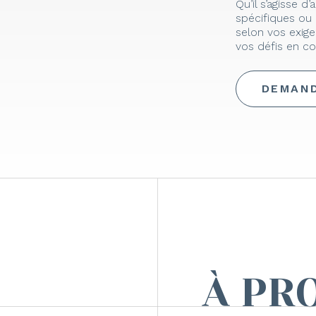
Qu’il s’agisse 
spécifiques ou 
selon vos exige
vos défis en co
DEMAND
À PR