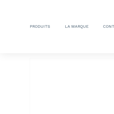
PRODUITS
LA MARQUE
CON
Creactive Paris
»
Tablette droite