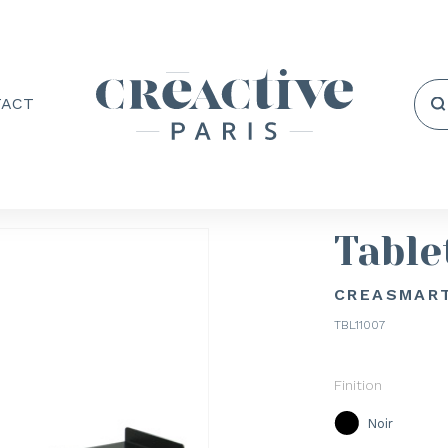
TACT
Table
CREASMART
TBL11007
Finition
Noir