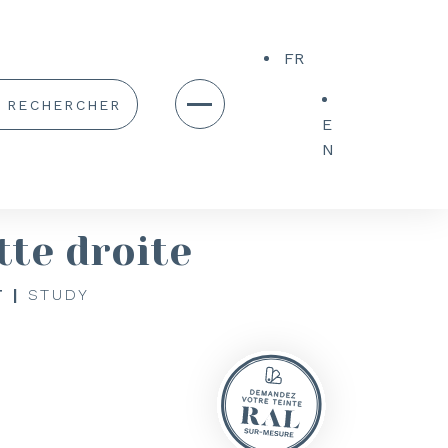
FR
E
N
tte droite
 |
STUDY