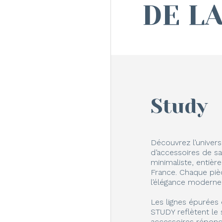
DE L
Study
Découvrez l’univer
d’accessoires de s
minimaliste, entiè
France. Chaque pièc
l’élégance moderne 
Les lignes épurées 
STUDY reflètent le s
accessoires répond