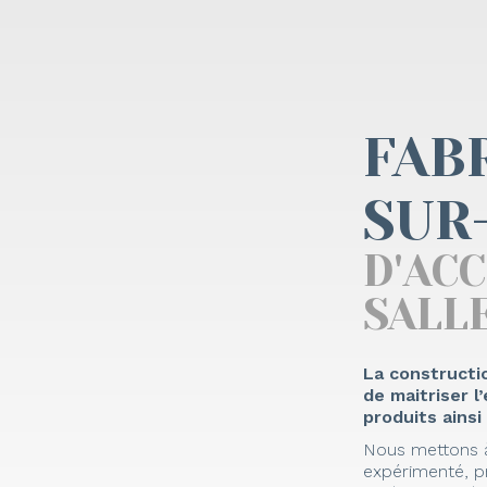
FAB
SUR
D'AC
SALLE
La constructi
de maitriser 
produits ainsi
Nous mettons à
expérimenté, p