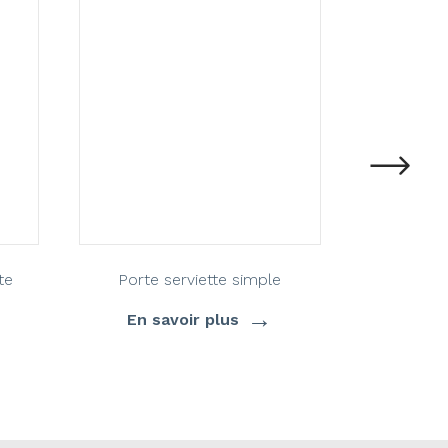
te
Porte serviette simple
Porte 
→
En savoir plus
En s