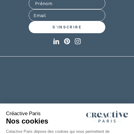
+33(0)2 53 61 88 29
6 rue de la Chanterie
49124 Saint Barthélémy d'Anjou
FRANCE