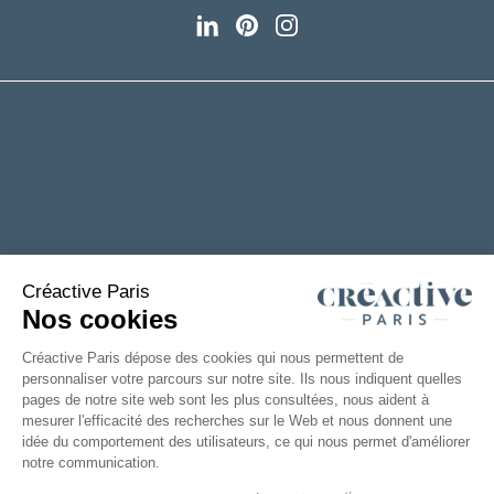
+33(0)2 53 61 88 29
6 rue de la Chanterie
49124 Saint Barthélémy d'Anjou
FRANCE
TÉLÉCHARGEZ NOTRE CATALOGUE
Mentions
Accessibilité : partiellement
|
Légales
conforme