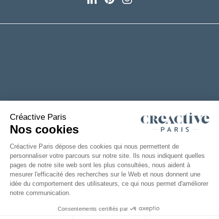
+33(0)2 53 61 88 29
6 rue de la Chanterie
49124 Saint Barthélémy d'Anjou
FRANCE
TÉLÉCHARGEZ NOTRE CATALOGUE
Mentions
Accessibilité : partiellement
|
Légales
conforme