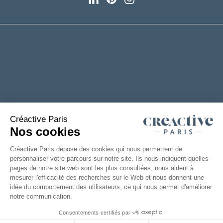
+33(0)2 53 61 88 29
6 rue de la Chanterie
49124 Saint Barthélémy d'Anjou
FRANCE
TÉLÉCHARGEZ NOTRE CATALOGUE
Mentions
Accessibilité : partiellement
|
Légales
conforme