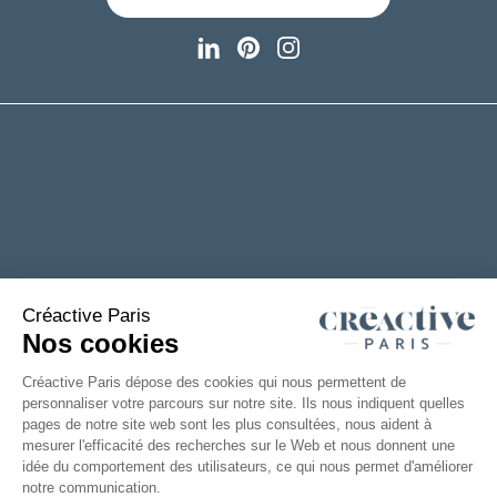
+33(0)2 53 61 88 29
6 rue de la Chanterie
49124 Saint Barthélémy d'Anjou
FRANCE
TÉLÉCHARGEZ NOTRE CATALOGUE
Mentions
Accessibilité : partiellement