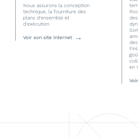
Nous assurons la conception
tem
technique, la fourniture des
Roc
plans d'ensemble et
des
d'exécution.
dyn
Son 
→
ann
Voir son site internet
des
Fin
goû
col
en 
Voi