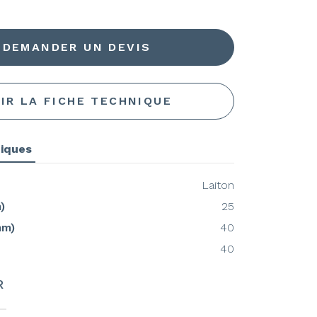
DEMANDER UN DEVIS
IR LA FICHE TECHNIQUE
niques
Laiton
)
25
mm)
40
40
R