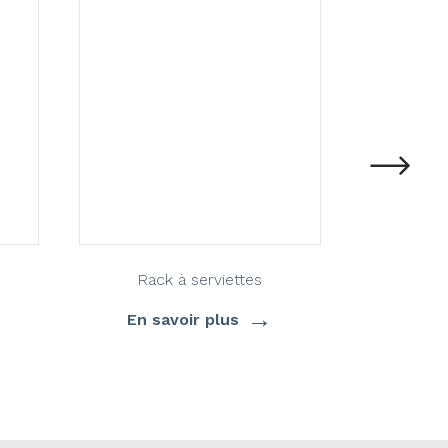
Rack à serviettes
Rac
→
En savoir plus
En s