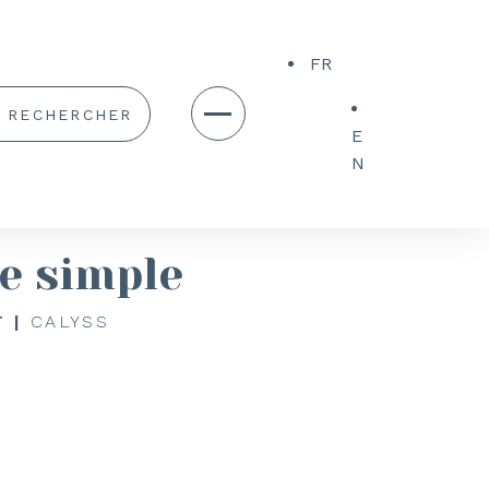
FR
E
N
e simple
 |
CALYSS