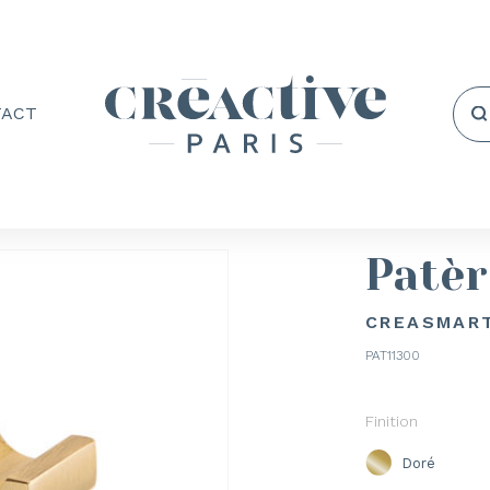
TACT
Patèr
CREASMART
PAT11300
Finition
Doré