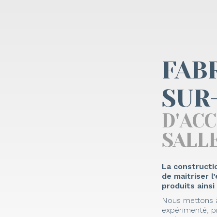
FAB
SUR
D'AC
SALLE
La constructi
de maitriser 
produits ainsi
Nous mettons à
expérimenté, p