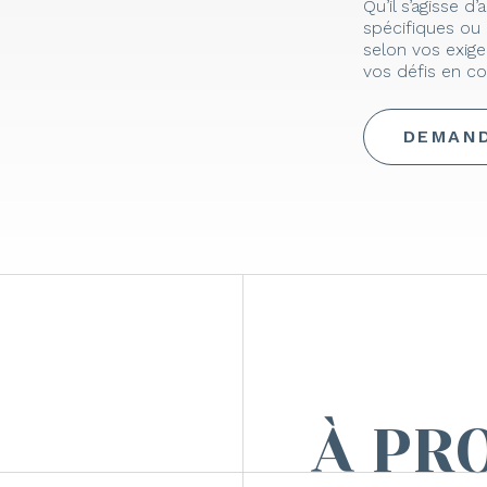
Qu’il s’agisse 
spécifiques ou 
selon vos exige
vos défis en co
DEMAND
À PR