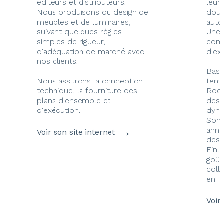
éditeurs et distributeurs.
leur
Nous produisons du design de
dou
meubles et de luminaires,
aut
suivant quelques règles
Une
simples de rigueur,
con
d'adéquation de marché avec
d'e
nos clients.
Bas
Nous assurons la conception
tem
technique, la fourniture des
Roc
plans d'ensemble et
des
d'exécution.
dyn
Son 
→
ann
Voir son site internet
des
Fin
goû
col
en 
Voi