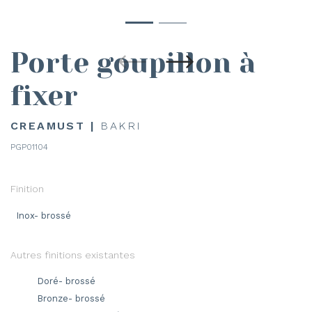
Porte goupillon à
fixer
CREAMUST |
BAKRI
PGP01104
Finition
Inox- brossé
Autres finitions existantes
Doré- brossé
Bronze- brossé