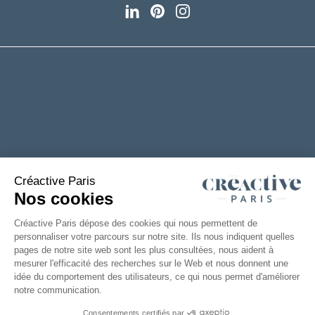
+33(0)2 53 61 88 29
6 rue de la Chanterie
49124 Saint Barthélémy d'Anjou
FRANCE
TÉLÉCHARGEZ NOTRE CATALOGUE
Mentions
Accessibilité : partiellement
|
Légales
conforme