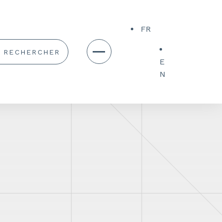
FR
E
N