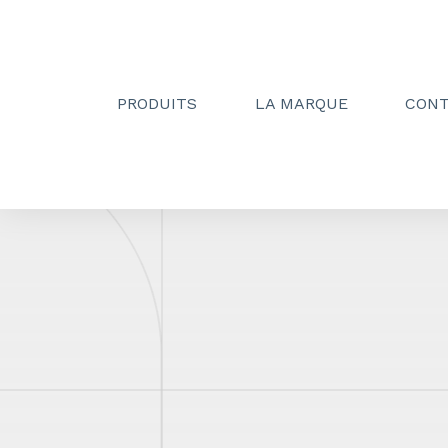
PRODUITS
LA MARQUE
CON
Creactive Paris
»
Bellune Hôtel – Spa 4*