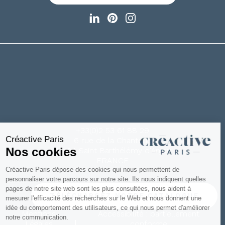
+33(0)2 53 61 88 29
6 rue de la Chanterie
49124 Saint Barthélémy d'Anjou
FRANCE
TÉLÉCHARGEZ NOTRE CATALOGUE
Mentions
Accessibilité : partiellement
|
Légales
conforme