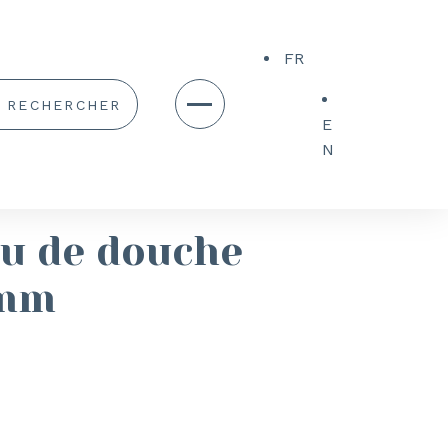
FR
E
N
u de douche
mm