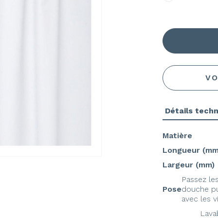
VO
Détails tech
Matière
Longueur (mm
Largeur (mm)
Passez les
Pose
douche pui
avec les vi
Lava