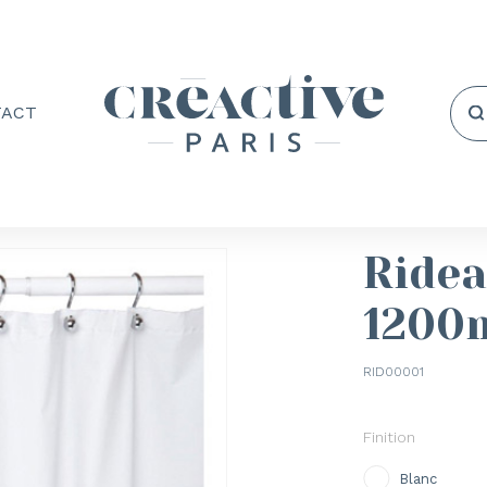
TACT
Ridea
1200
RID00001
Finition
Blanc