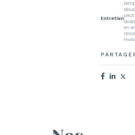
temp
douc
peut 
Entretien
lava
en e
reco
mois,
PARTAGE