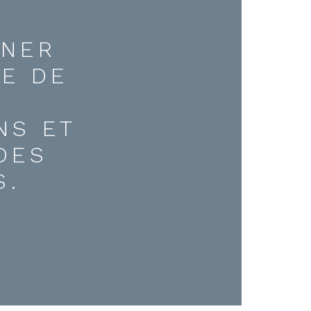
RNER
E DE
T
NS ET
DES
S.