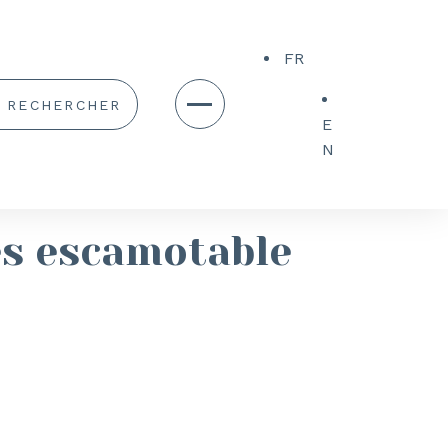
FR
E
N
s escamotable