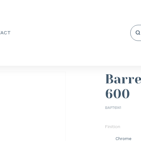
TACT
Barre
600
BAP76141
Finition
Chrome