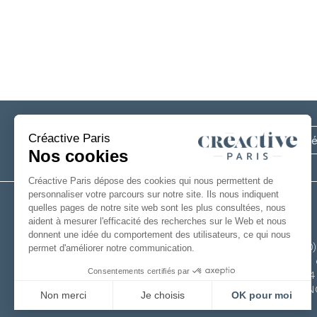
Inscrivez-vous
à notre newsletter
+33(0
6 rue 
49124
FRAN