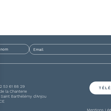
)2 53 61 88 29
TÉL
de la Chanterie
 Saint Barthélémy d'Anjou
CE
Mentions Lég