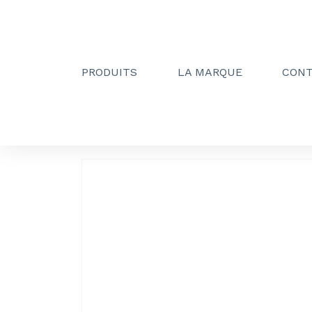
PRODUITS
LA MARQUE
CON
Creactive Paris
»
Barres escamotable 600