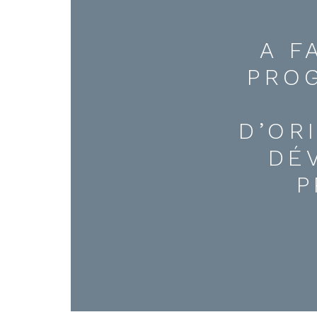
A F
PRO
D’OR
DÉ
P