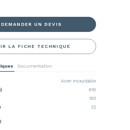
DEMANDER UN DEVIS
IR LA FICHE TECHNIQUE
niques
Documentation
Acier inoxydable
)
616
185
)
32
R