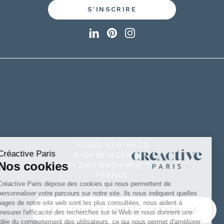
+33(0)2 53 61 88 29
6 rue de la Chanterie
49124 Saint Barthélémy d'Anjou
FRANCE
TÉLÉCHARGEZ NOTRE CATALOGUE