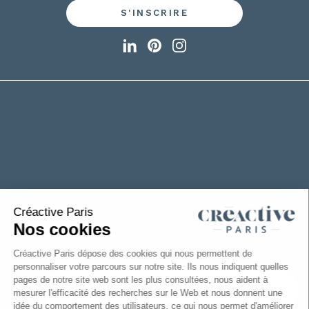
+33(0)2 53 61 88 29
6 rue de la Chanterie
49124 Saint Barthélémy d'Anjou
FRANCE
TÉLÉCHARGEZ NOTRE CATALOGUE